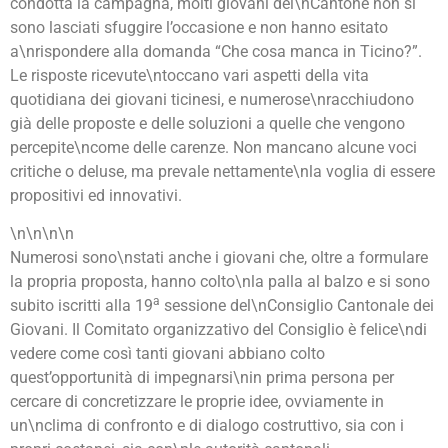
condotta la campagna, molti giovani del\nCantone non si
sono lasciati sfuggire l’occasione e non hanno esitato
a\nrispondere alla domanda “Che cosa manca in Ticino?”.
Le risposte ricevute\ntoccano vari aspetti della vita
quotidiana dei giovani ticinesi, e numerose\nracchiudono
già delle proposte e delle soluzioni a quelle che vengono
percepite\ncome delle carenze. Non mancano alcune voci
critiche o deluse, ma prevale nettamente\nla voglia di essere
propositivi ed innovativi.
\n\n\n\n
Numerosi sono\nstati anche i giovani che, oltre a formulare
la propria proposta, hanno colto\nla palla al balzo e si sono
a
subito iscritti alla 19
sessione del\nConsiglio Cantonale dei
Giovani. Il Comitato organizzativo del Consiglio è felice\ndi
vedere come così tanti giovani abbiano colto
quest’opportunità di impegnarsi\nin prima persona per
cercare di concretizzare le proprie idee, ovviamente in
un\nclima di confronto e di dialogo costruttivo, sia con i