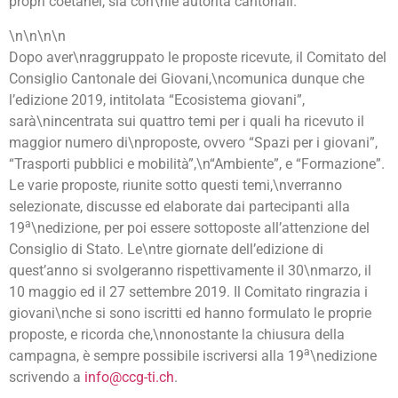
propri coetanei, sia con\nle autorità cantonali.
\n\n\n\n
Dopo aver\nraggruppato le proposte ricevute, il Comitato del
Consiglio Cantonale dei Giovani,\ncomunica dunque che
l’edizione 2019, intitolata “Ecosistema giovani”,
sarà\nincentrata sui quattro temi per i quali ha ricevuto il
maggior numero di\nproposte, ovvero “Spazi per i giovani”,
“Trasporti pubblici e mobilità”,\n“Ambiente”, e “Formazione”.
Le varie proposte, riunite sotto questi temi,\nverranno
selezionate, discusse ed elaborate dai partecipanti alla
a
19
\nedizione, per poi essere sottoposte all’attenzione del
Consiglio di Stato. Le\ntre giornate dell’edizione di
quest’anno si svolgeranno rispettivamente il 30\nmarzo, il
10 maggio ed il 27 settembre 2019. Il Comitato ringrazia i
giovani\nche si sono iscritti ed hanno formulato le proprie
proposte, e ricorda che,\nnonostante la chiusura della
a
campagna, è sempre possibile iscriversi alla 19
\nedizione
scrivendo a
info@ccg-ti.ch
.