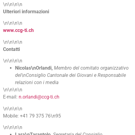
\n\n\n\n
Ulteriori informazioni
\n\n\n\n
www.ccg-ti.ch
\n\n\n\n
Contatti
\n\n\n\n
Nicolas\nOrlandi,
Membro del comitato organizzativo
del\nConsiglio Cantonale dei Giovani e Responsabile
relazioni con i media
\n\n\n\n
E-mail:
n.orlandi@ccg-ti.ch
\n\n\n\n
Mobile: +41 79 375 76\n95
\n\n\n\n
Lara\nTarantolo,
Segretaria del Consiglio